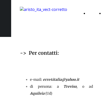
Home
Tecn
Page
-> Per contatti:
e-mail:
erre4italia@yahoo.it
di persona: a
Treviso
, o ad
Aquileia
(Ud)